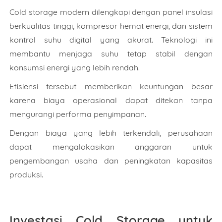
Isi Pesan
Cold storage modern dilengkapi dengan panel insulasi
berkualitas tinggi, kompresor hemat energi, dan sistem
kontrol suhu digital yang akurat. Teknologi ini
membantu menjaga suhu tetap stabil dengan
konsumsi energi yang lebih rendah.
Isi Sesuai Dengan Estimasi Kebutuhan Anda.
Efisiensi tersebut memberikan keuntungan besar
karena biaya operasional dapat ditekan tanpa
KIRIM
mengurangi performa penyimpanan.
WHATSAPP
Dengan biaya yang lebih terkendali, perusahaan
dapat mengalokasikan anggaran untuk
pengembangan usaha dan peningkatan kapasitas
produksi.
Investasi Cold Storage untuk