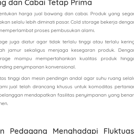
ng dan Cabai Tetap Prima
san
entukan harga jual bawang dan cabai. Produk yang segar
 akan selalu lebih diminati pasar. Cold storage bekerja denga
a memperlambat proses pembusukan alami.
 juga diatur agar tidak terlalu tinggi atau terlalu kering
gah jamur sekaligus menjaga kesegaran produk. Denga
Isi Sesuai Dengan Estimasi Kebutuhan Anda.
storage mampu mempertahankan kualitas produk hingg
KIRIM
anding penyimpanan konvensional.
WHATSAPP
as tinggi dan mesin pendingin andal agar suhu ruang selal
kami jual telah dirancang khusus untuk komoditas pertania
a, pelanggan mendapatkan fasilitas penyimpanan yang benar
nen.
n Pedagang Menghadapi Fluktuas