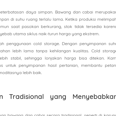
h keterbatasan daya simpan. Bawang dan cabai merupaka
pan di suhu ruang terlalu lama. Ketika produksi melimpah
amun saat pasokan berkurang, stok tidak tersedia karen
yebab utama siklus naik-turun harga yang ekstrem.
alah penggunaan
cold storage
. Dengan penyimpanan suh
ahan lebih lama tanpa kehilangan kualitas. Cold storag
ih stabil, sehingga lonjakan harga bisa ditekan. Kam
us untuk penyimpanan hasil pertanian
, membantu petani
moditasnya lebih baik.
n Tradisional yang Menyebabka
n bawang dan cabai secara tradisional, seperti di karun