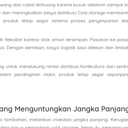
wang dan cabai terbuang karena busuk sebelum sampai k
 dan meningkatkan biaya distribusi. Cold storage membant
 produk tetap segar selama proses penyimpanan da
bih fleksibel karena stok aman tersimpan. Pasokan ke pasa
sa. Dengan demikian, biaya logistik bisa ditekan dan limba
 untuk mendukung rantai distribusi hortikultura dari sentr
stem pendinginan stabil, produk tetap segar sepanjan
e yang Menguntungkan Jangka Panjan
a tambahan, melainkan investasi jangka panjang. Kerugia
anding biaya pengadaan cold storage. Selain itu, kemampua