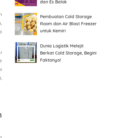
dan Es Balok
n
Pembuatan Cold Storage
,
Room dan Air Blast Freezer
untuk Kemiri
a
Dunia Logistik Melejit
u
Berkat Cold Storage, Begini
Faktanya!
e
i
,
n
g