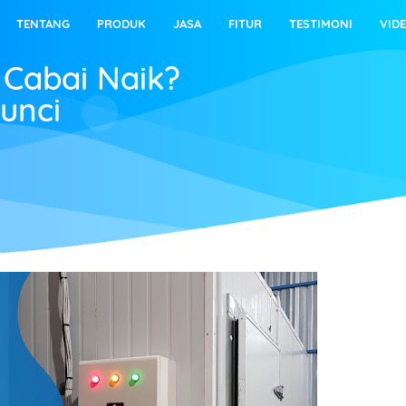
TENTANG
PRODUK
JASA
FITUR
TESTIMONI
VID
Cabai Naik?
unci