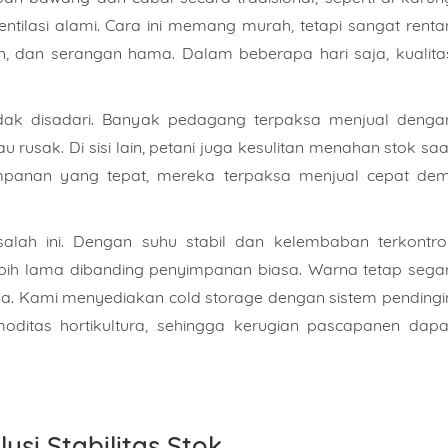
ntilasi alami. Cara ini memang murah, tetapi sangat renta
, dan serangan hama. Dalam beberapa hari saja, kualita
tidak disadari. Banyak pedagang terpaksa menjual denga
rusak. Di sisi lain, petani juga kesulitan menahan stok saa
yimpanan yang tepat, mereka terpaksa menjual cepat dem
lah ini. Dengan suhu stabil dan kelembaban terkontrol
bih lama dibanding penyimpanan biasa. Warna tetap segar
jaga. Kami menyediakan cold storage dengan sistem pendingi
oditas hortikultura, sehingga kerugian pascapanen dapa
usi Stabilitas Stok