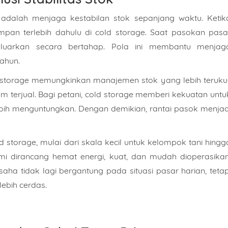
adalah menjaga kestabilan stok sepanjang waktu. Ketik
pan terlebih dahulu di cold storage. Saat pasokan pasa
keluarkan secara bertahap. Pola ini membantu menjag
ahun.
d storage memungkinkan manajemen stok yang lebih terukur
um terjual. Bagi petani, cold storage memberi kekuatan untu
bih menguntungkan. Dengan demikian, rantai pasok menjad
Nomor Handphone
storage, mulai dari skala kecil untuk kelompok tani hingg
ami dirancang hemat energi, kuat, dan mudah dioperasikan
t
aha tidak lagi bergantung pada situasi pasar harian, tetap
ebih cerdas.
Produk
Kapasitas Berapa?