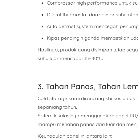
Compressor high performance
untuk su
Digital thermostat dan sensor suhu oto
Auto defrost system
mencegah penumpuk
Kipas pendingin ganda
memastikan udar
Hasilnya, produk yang disimpan tetap seg
suhu luar mencapai 35–40°C.
Nama
3. Tahan Panas, Tahan Lem
Alama
Cold storage kami dirancang
khusus untuk 
sepanjang tahun.
Sistem insulasinya menggunakan
panel PU
Pilih 
mampu menahan panas dari luar dan menjag
Keunggulan panel ini antara lain: