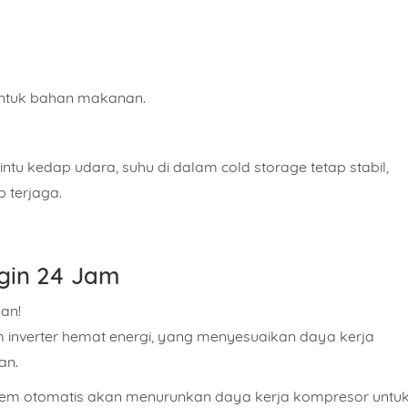
san
ntuk bahan makanan.
Isi Sesuai Dengan Estimasi Kebutuhan Anda.
ntu kedap udara, suhu di dalam cold storage tetap stabil,
p terjaga.
KIRIM
WHATSAPP
ngin 24 Jam
an!
m inverter hemat energi
, yang menyesuaikan daya kerja
an.
stem otomatis akan menurunkan daya kerja kompresor untu