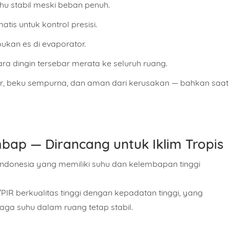
hu stabil meski beban penuh.
matis
untuk kontrol presisi.
an es di evaporator.
a dingin tersebar merata ke seluruh ruang.
ar, beku sempurna, dan aman dari kerusakan — bahkan saat
Nomor Handphone
bap — Dirancang untuk Iklim Tropis
t
Indonesia
yang memiliki suhu dan kelembapan tinggi
/PIR
berkualitas tinggi dengan kepadatan tinggi, yang
Produk
Kapasitas Berapa?
a suhu dalam ruang tetap stabil.