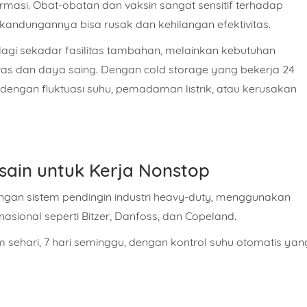
armasi. Obat-obatan dan vaksin sangat sensitif terhadap
, kandungannya bisa rusak dan kehilangan efektivitas.
lagi sekadar fasilitas tambahan
, melainkan
kebutuhan
itas dan daya saing. Dengan cold storage yang bekerja 24
i dengan fluktuasi suhu, pemadaman listrik, atau kerusakan
esain untuk Kerja Nonstop
engan sistem pendingin
industri heavy-duty
, menggunakan
nasional
seperti Bitzer, Danfoss, dan Copeland.
m sehari, 7 hari seminggu, dengan kontrol suhu otomatis yan