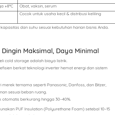
ga +8°C
Obat, vaksin, serum
Cocok untuk usaha kecil & distribusi keliling
 kapasitas dan suhu sesuai kebutuhan harian bisnis Anda.
: Dingin Maksimal, Daya Minimal
li cold storage adalah
biaya listrik.
efisien berkat
teknologi inverter hemat energi
dan
sistem
i merek ternama seperti Panasonic, Danfoss, dan Bitzer,
an sesuai beban ruang.
rik otomatis berkurang hingga 30–40%.
ggunakan
PUF Insulation (Polyurethane Foam)
setebal 10–15