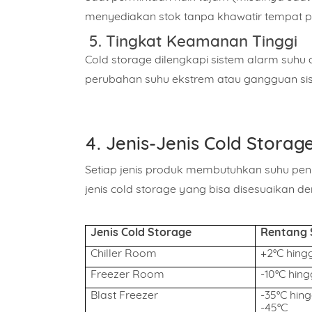
menyediakan stok tanpa khawatir tempat 
Isi Pe
5.
Tingkat Keamanan Tinggi
Cold storage dilengkapi sistem alarm suhu 
perubahan suhu ekstrem atau gangguan sis
4. Jenis-Jenis Cold Stora
Setiap jenis produk membutuhkan suhu pen
jenis cold storage yang bisa disesuaikan d
Jenis Cold Storage
Rentang 
Chiller Room
+2°C hing
Freezer Room
-10°C hin
Blast Freezer
-35°C hin
-45°C