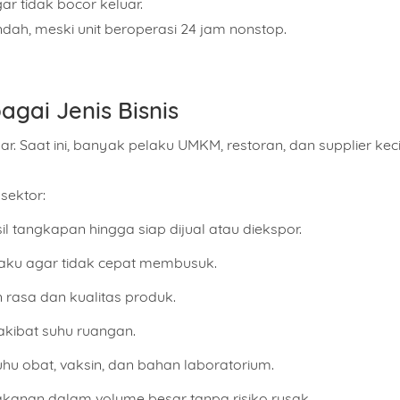
r tidak bocor keluar.
ndah, meski unit beroperasi 24 jam nonstop.
agai Jenis Bisnis
r. Saat ini, banyak pelaku
UMKM, restoran, dan supplier keci
sektor:
 tangkapan hingga siap dijual atau diekspor.
ku agar tidak cepat membusuk.
asa dan kualitas produk.
ibat suhu ruangan.
hu obat, vaksin, dan bahan laboratorium.
nan dalam volume besar tanpa risiko rusak.