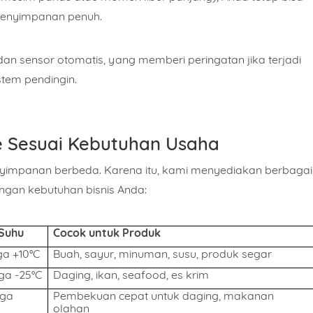
penyimpanan penuh.
san
dan sensor otomatis, yang memberi peringatan jika terjadi
tem pendingin.
Isi Sesuai Dengan Estimasi Kebutuhan Anda.
ge Sesuai Kebutuhan Usaha
KIRIM
yimpanan berbeda. Karena itu, kami menyediakan berbagai
WHATSAPP
engan kebutuhan bisnis Anda:
Suhu
Cocok untuk Produk
ga +10°C
Buah, sayur, minuman, susu, produk segar
gga -25°C
Daging, ikan, seafood, es krim
gga
Pembekuan cepat untuk daging, makanan
olahan