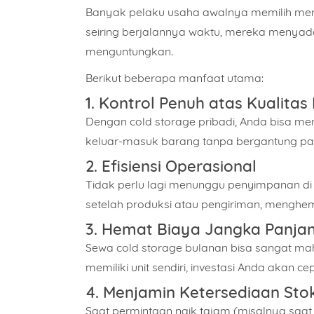
Banyak pelaku usaha awalnya memilih
men
seiring berjalannya waktu, mereka menyadar
menguntungkan.
Berikut beberapa manfaat utama:
1.
Kontrol Penuh atas Kualitas
Dengan cold storage pribadi, Anda bisa me
keluar-masuk barang tanpa bergantung pad
Nama
2.
Efisiensi Operasional
Tidak perlu lagi menunggu penyimpanan d
setelah produksi atau pengiriman, menghema
Alama
3.
Hemat Biaya Jangka Panja
Sewa cold storage bulanan bisa sangat mah
memiliki unit sendiri, investasi Anda akan 
Pilih 
4.
Menjamin Ketersediaan Sto
Saat permintaan naik tajam (misalnya saat