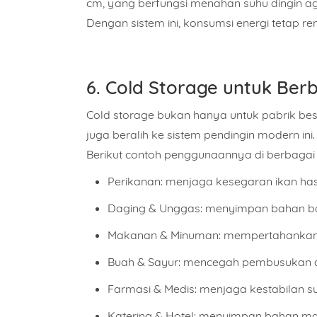
cm, yang berfungsi menahan suhu dingin aga
Dengan sistem ini, konsumsi energi tetap re
6. Cold Storage untuk Berb
Cold storage bukan hanya untuk pabrik besa
juga beralih ke sistem pendingin modern ini.
Berikut contoh penggunaannya di berbagai 
Perikanan:
menjaga kesegaran ikan hasil
Daging & Unggas:
menyimpan bahan ba
Makanan & Minuman:
mempertahankan r
Buah & Sayur:
mencegah pembusukan ak
Farmasi & Medis:
menjaga kestabilan su
Katering & Hotel:
menyimpan bahan maka