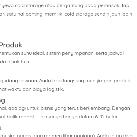
yewa cold storage
atau
bergantung pada pemasok
, tapi
i satu hal penting:
memiliki cold storage sendiri jauh lebih
 Produk
nentukan suhu ideal, sistem penyimpanan, serta jadwal
a pihak lain.
Nomor Handphone
i gudang sewaan. Anda bisa langsung menyimpan produk
t waktu dan biaya logistik.
t
ng
al, apalagi untuk bisnis yang terus berkembang. Dengan
cepat balik modal — biasanya hanya dalam 6–12 bulan.
Produk
Kapasitas Berapa?
k
 musim panas atau momen libur panjang), Anda tetap bisa