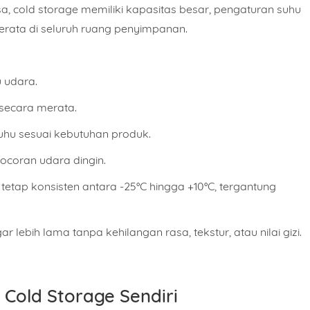
, cold storage memiliki kapasitas besar, pengaturan suhu
 merata di seluruh ruang penyimpanan.
 udara.
secara merata.
uhu sesuai kebutuhan produk.
coran udara dingin.
 tetap konsisten antara
-25°C hingga +10°C
, tergantung
r lebih lama tanpa kehilangan rasa, tekstur, atau nilai gizi.
 Cold Storage Sendiri