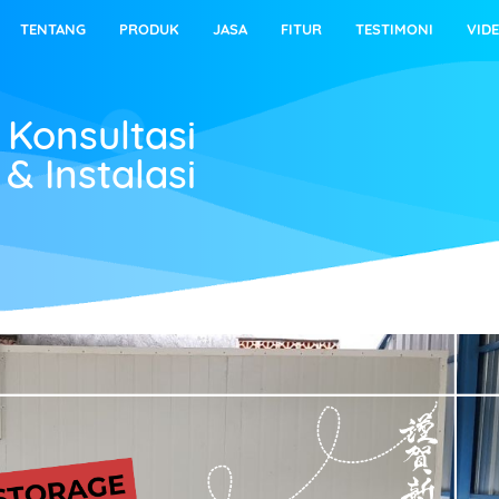
TENTANG
PRODUK
JASA
FITUR
TESTIMONI
VID
 Konsultasi
& Instalasi