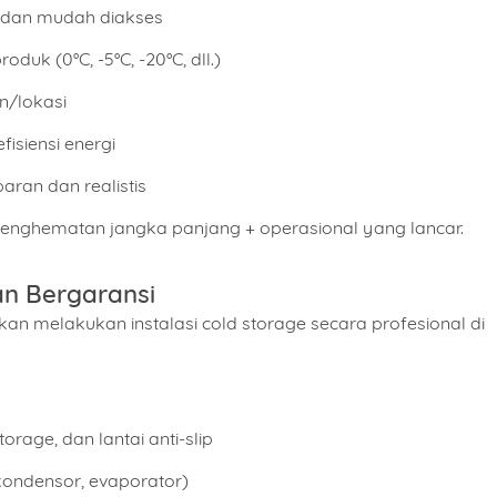
n dan mudah diakses
uk (0°C, -5°C, -20°C, dll.)
n/lokasi
fisiensi energi
ran dan realistis
enghematan jangka panjang + operasional yang lancar.
Nomor Handphone
dan Bergaransi
akan melakukan instalasi cold storage secara profesional di
t
Produk
Kapasitas Berapa?
orage, dan lantai anti-slip
 kondensor, evaporator)