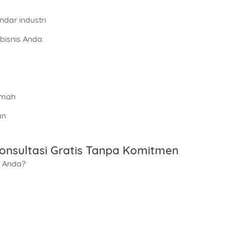
dar industri
 bisnis Anda
amah
an
onsultasi Gratis Tanpa Komitmen
s Anda?