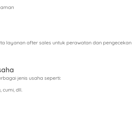
an aman
san
serta layanan after sales untuk perawatan dan pengecekan
Isi Sesuai Dengan Estimasi Kebutuhan Anda.
KIRIM
saha
WHATSAPP
bagai jenis usaha seperti:
 cumi, dll.