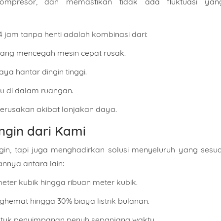
 kompresor, dan memastikan tidak ada fluktuasi yan
jam tanpa henti adalah kombinasi dari:
yang mencegah mesin cepat rusak.
a hantar dingin tinggi.
hu di dalam ruangan.
 kerusakan akibat lonjakan daya.
gin dari Kami
in, tapi juga menghadirkan solusi menyeluruh yang sesua
nnya antara lain:
meter kubik hingga ribuan meter kubik.
ghemat hingga 30% biaya listrik bulanan.
ntuk penyimpanan penuh sepanjang waktu.