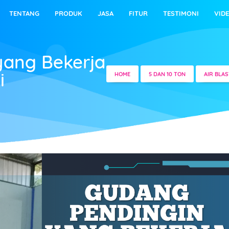
TENTANG
PRODUK
JASA
FITUR
TESTIMONI
VID
yang Bekerja
i
HOME
5 DAN 10 TON
AIR BLA