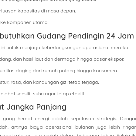
uasan kapasitas di masa depan.
 ke komponen utama.
mbutuhkan Gudang Pendingin 24 Jam
 ini untuk menjaga keberlangsungan operasional mereka:
ang, dan hasil laut dari dermaga hingga pasar ekspor.
Nomor Handphone
alitas daging dari rumah potong hingga konsumen.
ur, rasa, dan kandungan gizi tetap terjaga.
obat sensitif suhu agar tetap efektif.
t
at Jangka Panjang
 yang hemat energi adalah keputusan strategis. Denga
Produk
Kapasitas Berapa?
ndah, artinya biaya operasional bulanan juga lebih ringan
ncapai ratusan juta rupiah dalam beberapa tahun. Selain itu