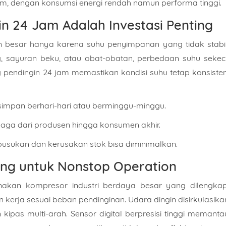
am, dengan konsumsi energi rendah namun performa tinggi.
 24 Jam Adalah Investasi Penting
 besar hanya karena suhu penyimpanan yang tidak stabil
, sayuran beku, atau obat-obatan, perbedaan suhu sekeci
endingin 24 jam memastikan kondisi suhu tetap konsisten
isimpan berhari-hari atau berminggu-minggu.
terjaga dari produsen hingga konsumen akhir.
usukan dan kerusakan stok bisa diminimalkan.
ang untuk Nonstop Operation
akan kompresor industri berdaya besar yang dilengkap
 kerja sesuai beban pendinginan. Udara dingin disirkulasika
ipas multi-arah. Sensor digital berpresisi tinggi memanta