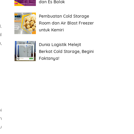
dan Es Balok
Pembuatan Cold Storage
Room dan Air Blast Freezer
.
untuk Kemiri
l
,
Dunia Logistik Melejit
Berkat Cold Storage, Begini
Faktanya!
i
n
u