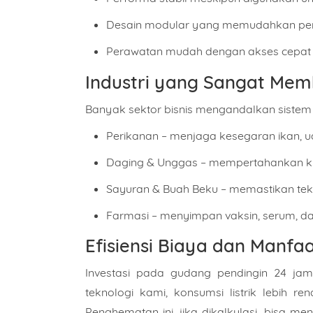
Desain modular yang memudahkan perl
Perawatan mudah dengan akses cepat
Industri yang Sangat Me
Banyak sektor bisnis mengandalkan sistem
Perikanan – menjaga kesegaran ikan, ud
Nama
Daging & Unggas – mempertahankan ku
Sayuran & Buah Beku – memastikan tekst
Farmasi – menyimpan vaksin, serum, dan 
Alama
Efisiensi Biaya dan Manfa
Investasi pada gudang pendingin 24 jam
Pilih 
teknologi kami, konsumsi listrik lebih re
Penghematan ini, jika dikalkulasi, bisa me