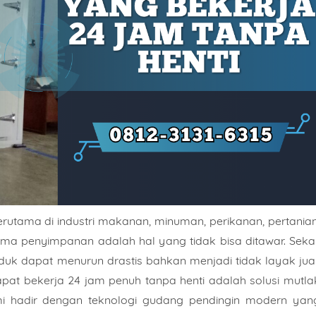
erutama di industri makanan, minuman, perikanan, pertanian
ama penyimpanan adalah hal yang tidak bisa ditawar. Sekal
duk dapat menurun drastis bahkan menjadi tidak layak jual
apat bekerja 24 jam penuh tanpa henti adalah solusi mutla
i hadir dengan teknologi gudang pendingin modern yan