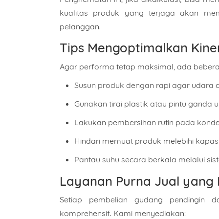
kualitas produk yang terjaga akan mem
Isi Pe
pelanggan.
Tips Mengoptimalkan Kine
Agar performa tetap maksimal, ada beberap
Susun produk dengan rapi agar udara di
Gunakan tirai plastik atau pintu gand
Lakukan pembersihan rutin pada konde
Hindari memuat produk melebihi kapasi
Pantau suhu secara berkala melalui sis
Layanan Purna Jual yang 
Setiap pembelian gudang pendingin d
komprehensif. Kami menyediakan: