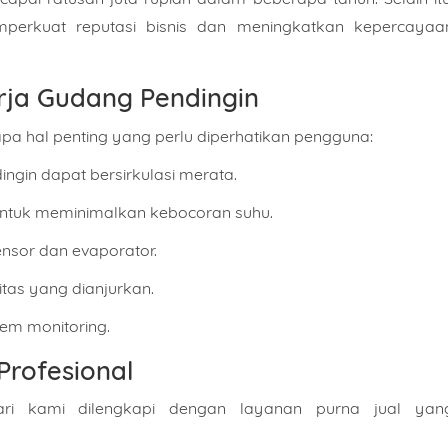
perkuat reputasi bisnis dan meningkatkan kepercayaa
san
rja Gudang Pendingin
a hal penting yang perlu diperhatikan pengguna:
ngin dapat bersirkulasi merata.
Isi Sesuai Dengan Estimasi Kebutuhan Anda.
a untuk meminimalkan kebocoran suhu.
KIRIM
WHATSAPP
nsor dan evaporator.
tas yang dianjurkan.
tem monitoring.
Profesional
ari kami dilengkapi dengan layanan purna jual yan