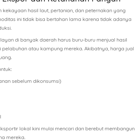
kekayaan hasil laut, pertanian, dan peternakan yang
tas ini tidak bisa bertahan lama karena tidak adanya
uksi.
Nelayan di banyak daerah harus buru-buru menjual hasil
i pelabuhan atau kampung mereka. Akibatnya, harga jual
uang.
ntuk:
Nomor Handphone
anan sebelum dikonsumsi)
t
l
Produk
Kapasitas Berapa?
sportir lokal kini mulai mencari dan
berebut membangun
ha mereka.