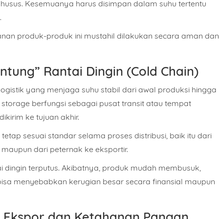
husus. Kesemuanya harus disimpan dalam suhu tertentu
.
panan produk-produk ini
mustahil dilakukan secara aman dan
ntung” Rantai Dingin (Cold Chain)
 logistik yang menjaga suhu stabil dari awal produksi hingga
 storage berfungsi sebagai pusat transit atau tempat
irim ke tujuan akhir.
etap sesuai standar selama proses distribusi, baik itu dari
 maupun dari peternak ke eksportir.
i dingin terputus
. Akibatnya, produk mudah membusuk,
i bisa menyebabkan kerugian besar secara finansial maupun
s Ekspor dan Ketahanan Pangan