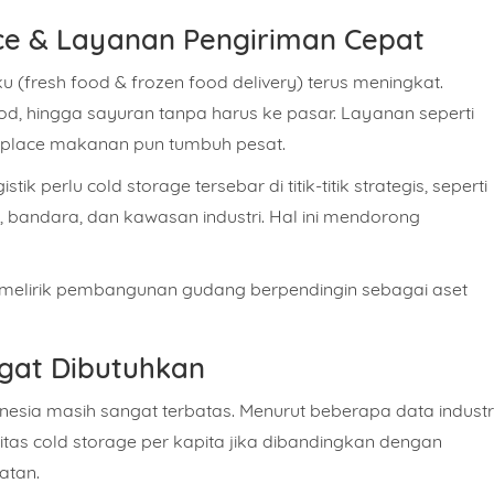
e & Layanan Pengiriman Cepat
san
 (fresh food & frozen food delivery) terus meningkat.
ood, hingga sayuran tanpa harus ke pasar. Layanan seperti
ketplace makanan pun tumbuh pesat.
stik perlu
cold storage tersebar di titik-titik strategis
, seperti
Isi Sesuai Dengan Estimasi Kebutuhan Anda.
n, bandara, dan kawasan industri. Hal ini mendorong
KIRIM
WHATSAPP
melirik
pembangunan gudang berpendingin
sebagai aset
ngat Dibutuhkan
onesia
masih sangat terbatas
. Menurut beberapa data industri
itas cold storage per kapita jika dibandingkan dengan
atan.