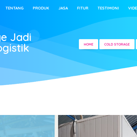
TENTANG
PRODUK
JASA
FITUR
TESTIMONI
VID
e Jadi
gistik
HOME
COLD STORAGE