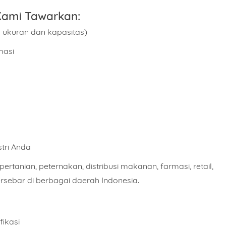
Kami Tawarkan:
n ukuran dan kapasitas)
masi
stri Anda
ertanian, peternakan, distribusi makanan, farmasi, retail,
ersebar di berbagai daerah Indonesia.
fikasi