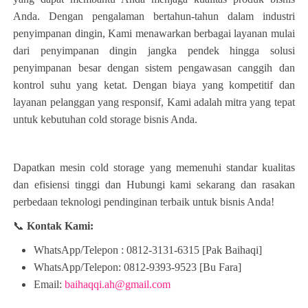
Anda. Dengan pengalaman bertahun-tahun dalam industri
penyimpanan dingin, Kami menawarkan berbagai layanan mulai
Isi Pesan
dari penyimpanan dingin jangka pendek hingga solusi
penyimpanan besar dengan sistem pengawasan canggih dan
kontrol suhu yang ketat. Dengan biaya yang kompetitif dan
layanan pelanggan yang responsif, Kami adalah mitra yang tepat
untuk kebutuhan cold storage bisnis Anda.
Isi Sesuai Dengan Estimasi Kebutuhan Anda.
Dapatkan mesin cold storage yang memenuhi standar kualitas
KIRIM
dan efisiensi tinggi dan Hubungi kami sekarang dan rasakan
WHATSAPP
perbedaan teknologi pendinginan terbaik untuk bisnis Anda!
📞
Kontak Kami:
WhatsApp/Telepon : 0812-3131-6315 [Pak Baihaqi]
WhatsApp/Telepon: 0812-9393-9523 [Bu Fara]
Email:
baihaqqi.ah@gmail.com