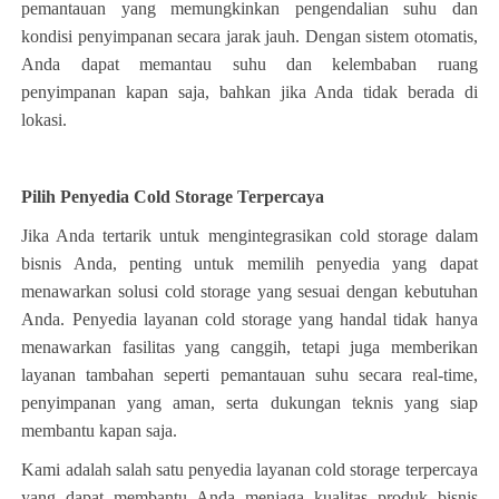
pemantauan yang memungkinkan pengendalian suhu dan
kondisi penyimpanan secara jarak jauh. Dengan sistem otomatis,
Nama
Anda dapat memantau suhu dan kelembaban ruang
penyimpanan kapan saja, bahkan jika Anda tidak berada di
lokasi.
Nomor Handphone
Pilih Penyedia Cold Storage Terpercaya
Jika Anda tertarik untuk mengintegrasikan cold storage dalam
bisnis Anda, penting untuk memilih penyedia yang dapat
Alamat
menawarkan solusi cold storage yang sesuai dengan kebutuhan
Anda. Penyedia layanan cold storage yang handal tidak hanya
menawarkan fasilitas yang canggih, tetapi juga memberikan
Pilih Produk
layanan tambahan seperti pemantauan suhu secara real-time,
penyimpanan yang aman, serta dukungan teknis yang siap
membantu kapan saja.
Kapasitas Berapa?
Kami adalah salah satu penyedia layanan cold storage terpercaya
yang dapat membantu Anda menjaga kualitas produk bisnis